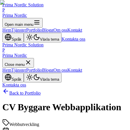
Prima Nordic Solution
P
Prima Nordic
Open main menu
Hem
Tjänster
Portfolio
Blogg
Om oss
Kontakt
Kontakta oss
Språk
Växla tema
Prima Nordic Solution
P
Prima Nordic
Close menu
Hem
Tjänster
Portfolio
Blogg
Om oss
Kontakt
Språk
Växla tema
Kontakta oss
Back to Portfolio
CV Byggare Webbapplikation
Webbutveckling