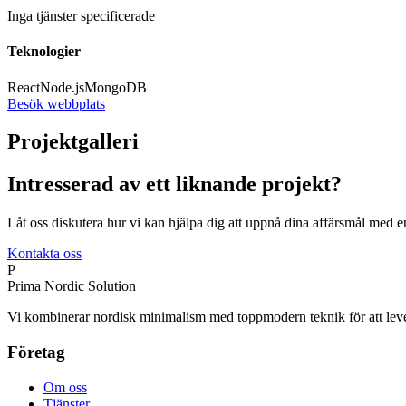
Inga tjänster specificerade
Teknologier
React
Node.js
MongoDB
Besök webbplats
Projektgalleri
Intresserad av ett liknande projekt?
Låt oss diskutera hur vi kan hjälpa dig att uppnå dina affärsmål med
Kontakta oss
P
Prima Nordic Solution
Vi kombinerar nordisk minimalism med toppmodern teknik för att leverer
Företag
Om oss
Tjänster