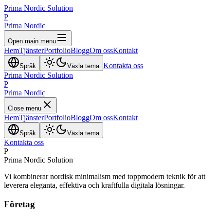
Prima Nordic Solution
P
Prima Nordic
Open main menu
Hem
Tjänster
Portfolio
Blogg
Om oss
Kontakt
Kontakta oss
Språk
Växla tema
Prima Nordic Solution
P
Prima Nordic
Close menu
Hem
Tjänster
Portfolio
Blogg
Om oss
Kontakt
Språk
Växla tema
Kontakta oss
P
Prima Nordic Solution
Vi kombinerar nordisk minimalism med toppmodern teknik för att
leverera eleganta, effektiva och kraftfulla digitala lösningar.
Företag