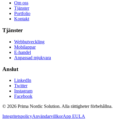
Om oss
Tjänster
Portfolio
Kontakt
Tjänster
Webbutveckling
Mobilappar
E-handel
Anpassad mjukvara
Anslut
LinkedIn
Twitter
Instagram
Facebook
©
2026
Prima Nordic Solution.
Alla rättigheter förbehållna.
Integritetspolicy
Användarvillkor
App EULA